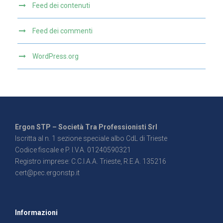
Feed dei contenuti
Feed dei commenti
WordPress.org
Ergon STP – Società Tra Professionisti Srl
Iscritta al n. 1 sezione speciale albo CdL di Trieste
Codice fiscale e P. I.V.A. 01240590321
Registro imprese: C.C.I.A.A. Trieste, R.E.A. 135216
cert@pec.ergonstp.it
Informazioni