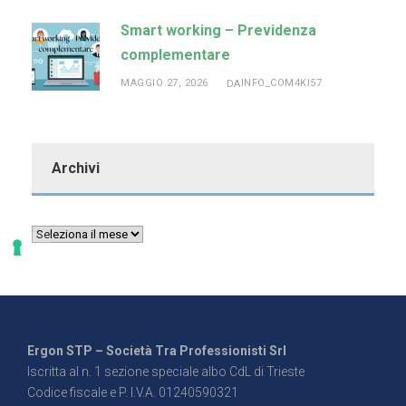
Smart working – Previdenza
complementare
MAGGIO 27, 2026
INFO_COM4KI57
DA
Archivi
Ergon STP – Società Tra Professionisti Srl
Iscritta al n. 1 sezione speciale albo CdL di Trieste
Codice fiscale e P. I.V.A. 01240590321