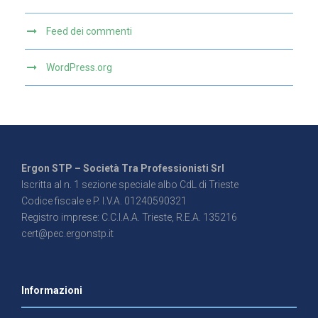
Feed dei commenti
WordPress.org
Ergon STP – Società Tra Professionisti Srl
Iscritta al n. 1 sezione speciale albo CdL di Trieste
Codice fiscale e P. I.V.A. 01240590321
Registro imprese: C.C.I.A.A. Trieste, R.E.A. 135216
cert@pec.ergonstp.it
Informazioni