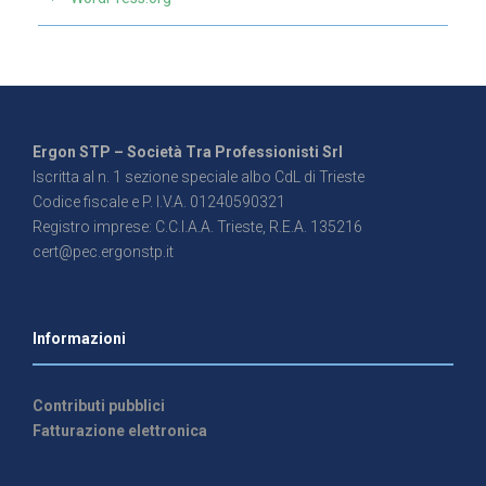
Ergon STP – Società Tra Professionisti Srl
Iscritta al n. 1 sezione speciale albo CdL di Trieste
Codice fiscale e P. I.V.A. 01240590321
Registro imprese: C.C.I.A.A. Trieste, R.E.A. 135216
cert@pec.ergonstp.it
Informazioni
Contributi pubblici
Fatturazione elettronica