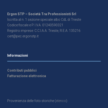
Ergon STP – Società Tra Professionisti Srl
Iscritta al n. 1 sezione speciale albo CdL di Trieste
Codice fiscale e P. I.V.A. 01240590321
Registro imprese: C.C.I.A.A. Trieste, R.E.A. 135216
cert@pec.ergonstp.it
Informazioni
Contributi pubblici
Fatturazione elettronica
Provenienza delle foto storiche (
elenco
)