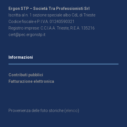
Ergon STP – Società Tra Professionisti Srl
Iscritta al n. 1 sezione speciale albo CdL di Trieste
Codice fiscale e P. I.V.A. 01240590321
Registro imprese: C.C.I.A.A. Trieste, R.E.A. 135216
cert@pec.ergonstp.it
Informazioni
Contributi pubblici
Fatturazione elettronica
Provenienza delle foto storiche (
elenco
)