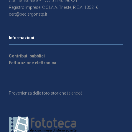
Codice fiscale e P. I.V.A. 01240590321
Registro imprese: C.C.I.A.A. Trieste, R.E.A. 135216
cert@pec.ergonstp.it
Informazioni
Contributi pubblici
Fatturazione elettronica
Provenienza delle foto storiche (
elenco
)