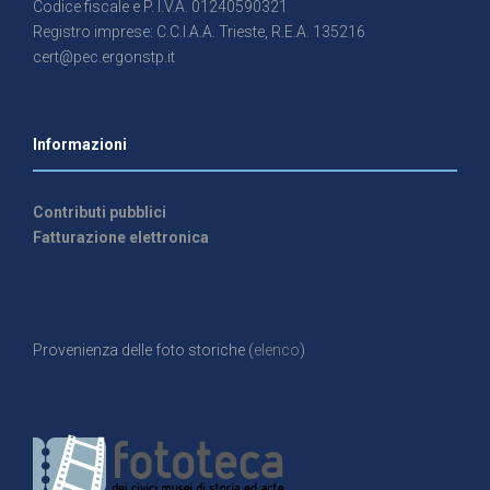
Codice fiscale e P. I.V.A. 01240590321
Registro imprese: C.C.I.A.A. Trieste, R.E.A. 135216
cert@pec.ergonstp.it
Informazioni
Contributi pubblici
Fatturazione elettronica
Provenienza delle foto storiche (
elenco
)