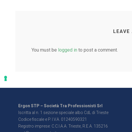
LEAVE
You must be
logged in
to post a comment.
Ergon STP – Società Tra Professionisti Srl
Iscritta al n. 1 sezione speciale albo CdL di Trieste
Codice fiscale e P. I.V.A. 01240590321
Registro imprese: C.C.I.A.A. Trieste, R.E.A. 135216