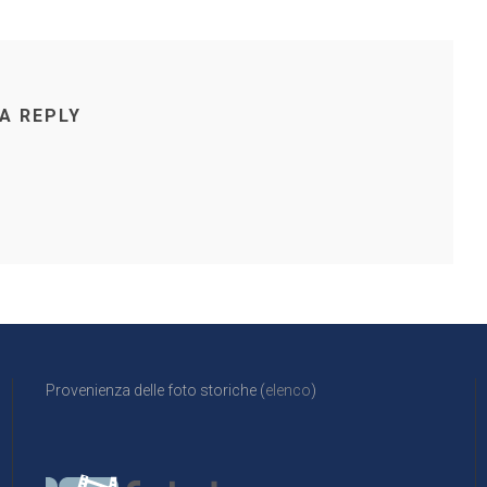
 A REPLY
Provenienza delle foto storiche (
elenco
)