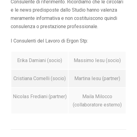
Consulente di riferimento. Ricordiamo che le circolari
e le news predisposte dallo Studio hanno valenza
meramente informativa e non costituiscono quindi
consulenza o prestazione professionale.
I Consulenti del Lavoro di Ergon Stp:
Erika Damiani (socio)
Massimo Iesu (socio)
Cristiana Comelli (socio)
Martina Iesu (partner)
Nicolas Frediani (partner)
Maila Milocco
(collaboratore esterno)