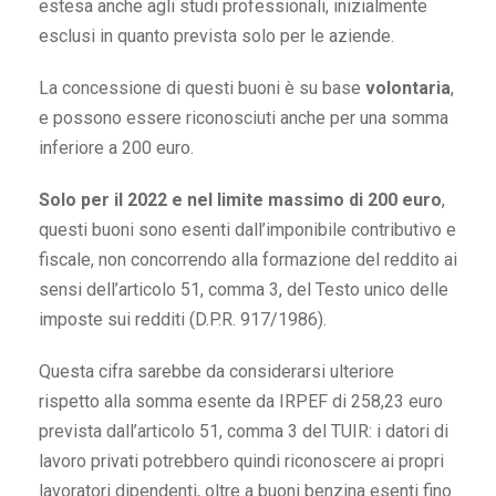
estesa anche agli studi professionali, inizialmente
esclusi in quanto prevista solo per le aziende.
La concessione di questi buoni è su base
volontaria
,
e possono essere riconosciuti anche per una somma
inferiore a 200 euro.
Solo per il 2022 e nel limite massimo di 200 euro
,
questi buoni sono esenti dall’imponibile contributivo e
fiscale, non concorrendo alla formazione del reddito ai
sensi dell’articolo 51, comma 3, del Testo unico delle
imposte sui redditi (D.P.R. 917/1986).
Questa cifra sarebbe da considerarsi ulteriore
rispetto alla somma esente da IRPEF di 258,23 euro
prevista dall’articolo 51, comma 3 del TUIR: i datori di
lavoro privati potrebbero quindi riconoscere ai propri
lavoratori dipendenti, oltre a buoni benzina esenti fino