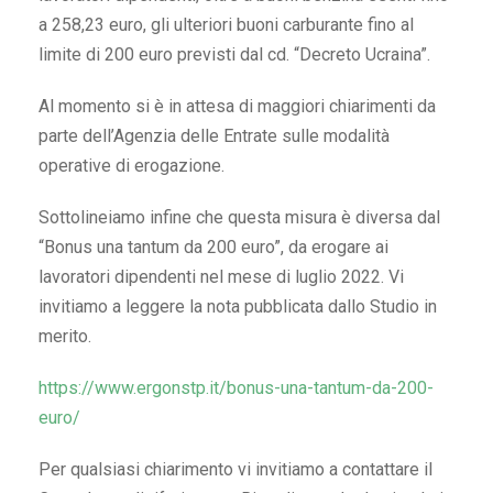
a 258,23 euro, gli ulteriori buoni carburante fino al
limite di 200 euro previsti dal cd. “Decreto Ucraina”.
Al momento si è in attesa di maggiori chiarimenti da
parte dell’Agenzia delle Entrate sulle modalità
operative di erogazione.
Sottolineiamo infine che questa misura è diversa dal
“Bonus una tantum da 200 euro”, da erogare ai
lavoratori dipendenti nel mese di luglio 2022. Vi
invitiamo a leggere la nota pubblicata dallo Studio in
merito.
https://www.ergonstp.it/bonus-una-tantum-da-200-
euro/
Per qualsiasi chiarimento vi invitiamo a contattare il