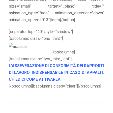
size=”small” target=”_blank” title=””
animation_type=”fade” animation_direction=”down”
animation_speed=”0.3″]testo[/button]
[separator top=”40″ style=”shadow”]
[bscolumns class=”one_third”]
[/bscolumns]
[bscolumns class=”two_third_last”]
L’ASSEVERAZIONE DI CONFORMITÀ DEI RAPPORTI
DI LAVORO. INDISPENSABILE IN CASO DI APPALTI.
CHIEDICI COME ATTIVARLA
[/bscolumns][bscolumns class=”clear”][/bscolumns]