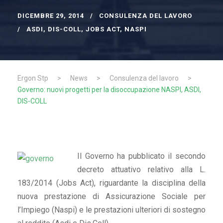
DICEMBRE 29, 2014
CONSULENZA DEL LAVORO
ASDI
,
DIS-COLL
,
JOBS ACT
,
NASPI
Ergon Stp
>
News
>
Consulenza del lavoro
>
Governo: nuovi progetti per la disoccupazione NASPI, ASDI,
DIS-COLL
Il Governo ha pubblicato il secondo
decreto attuativo relativo alla L.
183/2014 (Jobs Act), riguardante la disciplina della
nuova prestazione di Assicurazione Sociale per
l’Impiego (Naspi) e le prestazioni ulteriori di sostegno