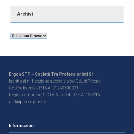
Archivi
Ergon STP – Società Tra Professionisti Srl
Iscritta al n. 1 sezione speciale albo CdL di Trieste
Codice fiscale e P. I.V.A. 01240590321
Registro imprese: C.C.I.A.A. Trieste, R.E.A. 135216
cert@pec.ergonstp.it
Informazioni