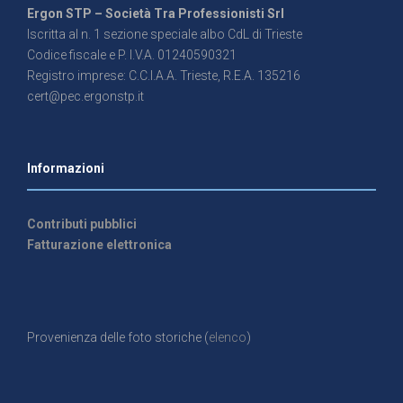
Ergon STP – Società Tra Professionisti Srl
Iscritta al n. 1 sezione speciale albo CdL di Trieste
Codice fiscale e P. I.V.A. 01240590321
Registro imprese: C.C.I.A.A. Trieste, R.E.A. 135216
cert@pec.ergonstp.it
Informazioni
Contributi pubblici
Fatturazione elettronica
Provenienza delle foto storiche (
elenco
)