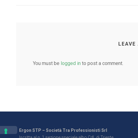
LEAVE
You must be
logged in
to post a comment.
Ergon STP – Società Tra Professionisti Srl
Iscritta al n. 1 sezione speciale albo CdL di Trieste