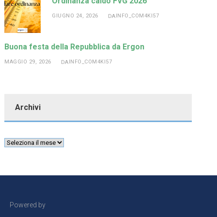
Ordinanza caldo FVG 2026
GIUGNO 24, 2026
INFO_COM4KI57
DA
Buona festa della Repubblica da Ergon
MAGGIO 29, 2026
INFO_COM4KI57
DA
Archivi
Powered by