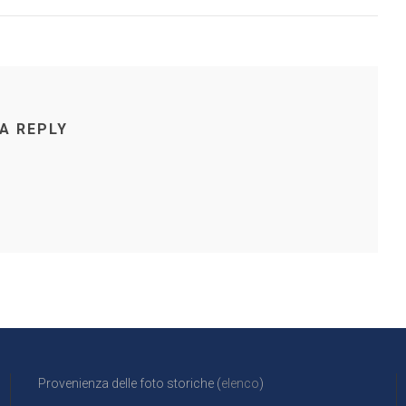
 A REPLY
Provenienza delle foto storiche (
elenco
)