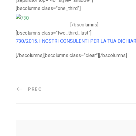
[separator top=”40″ style=”shadow”]
[bscolumns class=”one_third”]
[/bscolumns]
[bscolumns class=”two_third_last”]
730/2015. I NOSTRI CONSULENTI PER LA TUA DICHI
[/bscolumns][bscolumns class=”clear”][/bscolumns]
PREC