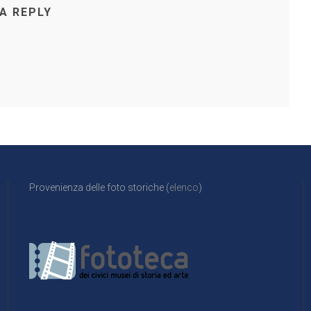
 A REPLY
Provenienza delle foto storiche (
elenco
)