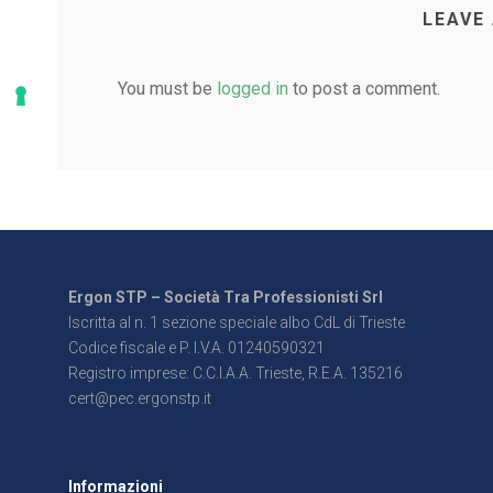
LEAVE
You must be
logged in
to post a comment.
Ergon STP – Società Tra Professionisti Srl
Iscritta al n. 1 sezione speciale albo CdL di Trieste
Codice fiscale e P. I.V.A. 01240590321
Registro imprese: C.C.I.A.A. Trieste, R.E.A. 135216
cert@pec.ergonstp.it
Informazioni