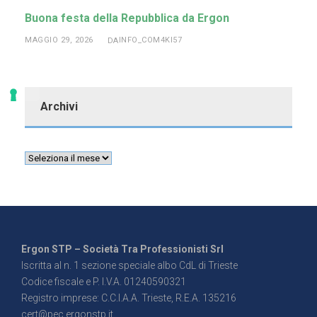
Buona festa della Repubblica da Ergon
MAGGIO 29, 2026
INFO_COM4KI57
DA
Archivi
Ergon STP – Società Tra Professionisti Srl
Iscritta al n. 1 sezione speciale albo CdL di Trieste
Codice fiscale e P. I.V.A. 01240590321
Registro imprese: C.C.I.A.A. Trieste, R.E.A. 135216
cert@pec.ergonstp.it