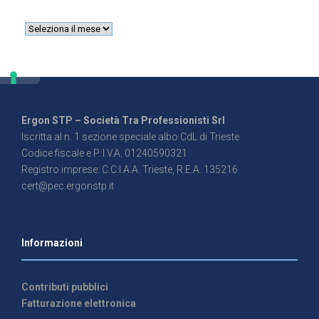
Ergon STP – Società Tra Professionisti Srl
Iscritta al n. 1 sezione speciale albo CdL di Trieste
Codice fiscale e P. I.V.A. 01240590321
Registro imprese: C.C.I.A.A. Trieste, R.E.A. 135216
cert@pec.ergonstp.it
Informazioni
Contributi pubblici
Fatturazione elettronica