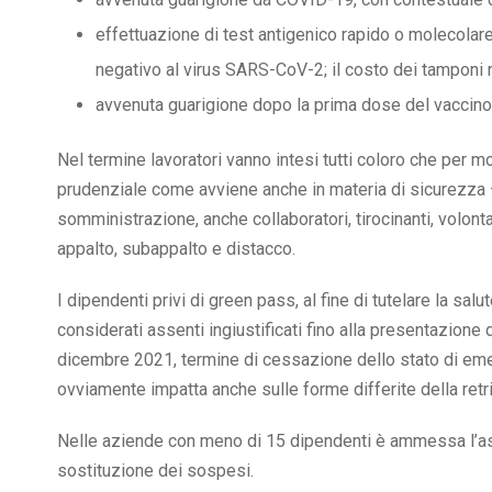
effettuazione di test antigenico rapido o molecolar
negativo al virus SARS-CoV-2; il costo dei tamponi n
avvenuta guarigione dopo la prima dose del vaccino o
Nel termine lavoratori vanno intesi tutti coloro che per mo
prudenziale come avviene anche in materia di sicurezza – 
somministrazione, anche collaboratori, tirocinanti, volonta
appalto, subappalto e distacco.
I dipendenti privi di green pass, al fine di tutelare la sal
considerati assenti ingiustificati fino alla presentazione 
dicembre 2021, termine di cessazione dello stato di em
ovviamente impatta anche sulle forme differite della retri
Nelle aziende con meno di 15 dipendenti è ammessa l’assu
sostituzione dei sospesi.