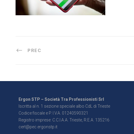
PREC
Ergon STP – Società Tra Professionisti Srl
Iscritta al n. 1 sezione speciale albo CdL di Trieste
Codice fiscale e P. I.V.A. 01240590321
Registro imprese: C.C.I.A.A. Trieste, R.E.A. 135216
cert@pec.ergonstp.it