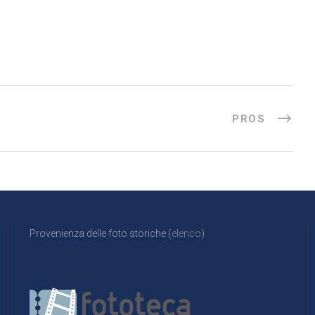
PROS
Provenienza delle foto storiche (
elenco
)