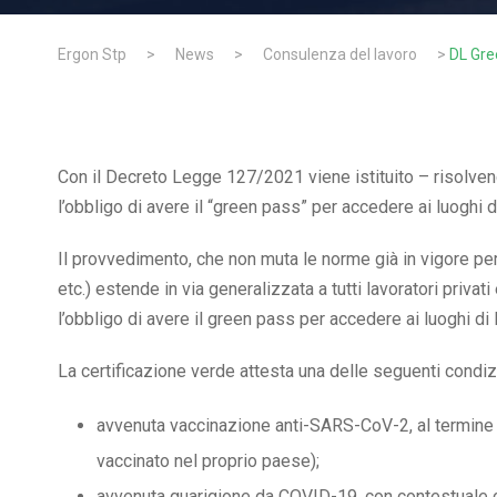
Ergon Stp
>
News
>
Consulenza del lavoro
>
DL Gree
Con il Decreto Legge 127/2021 viene istituito – risolve
l’obbligo di avere il “green pass” per accedere ai luoghi d
Il provvedimento, che non muta le norme già in vigore per 
etc.) estende in via generalizzata a tutti lavoratori priv
l’obbligo di avere il green pass per accedere ai luoghi di 
La certificazione verde attesta una delle seguenti condiz
avvenuta vaccinazione anti-SARS-CoV-2, al termine d
vaccinato nel proprio paese);
avvenuta guarigione da COVID-19, con contestuale c