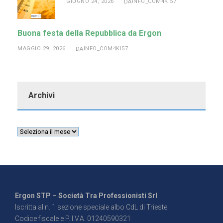
GIUGNO 24, 2026
INFO_COM4KI57
DA
Buona festa della Repubblica da Ergon
MAGGIO 29, 2026
INFO_COM4KI57
DA
Archivi
Ergon STP – Società Tra Professionisti Srl
Iscritta al n. 1 sezione speciale albo CdL di Trieste
Codice fiscale e P. I.V.A. 01240590321