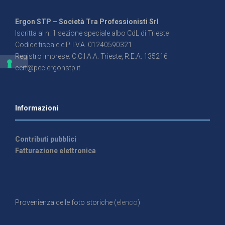
Ergon STP – Società Tra Professionisti Srl
Iscritta al n. 1 sezione speciale albo CdL di Trieste
Codice fiscale e P. I.V.A. 01240590321
Registro imprese: C.C.I.A.A. Trieste, R.E.A. 135216
cert@pec.ergonstp.it
Informazioni
Contributi pubblici
Fatturazione elettronica
Provenienza delle foto storiche (
elenco
)