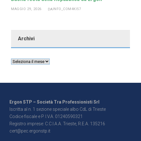
MAGGIO 29, 2026
INFO_COM4KI57
DA
Archivi
Ergon STP – Società Tra Professionisti Srl
Iscritta al n. 1 sezione speciale albo CdL di Trieste
Codice fiscale e P. I.V.A. 01240590321
Registro imprese: C.C.I.A.A. Trieste, R.E.A. 135216
cert@pec.ergonstp.it