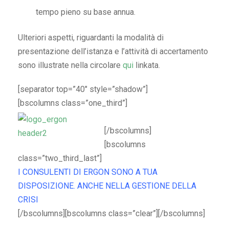
tempo pieno su base annua.
Ulteriori aspetti, riguardanti la modalità di
presentazione dell’istanza e l’attività di accertamento
sono illustrate nella circolare
qui
linkata.
[separator top=”40″ style=”shadow”]
[bscolumns class=”one_third”]
[/bscolumns]
[bscolumns
class=”two_third_last”]
I CONSULENTI DI ERGON SONO A TUA
DISPOSIZIONE. ANCHE NELLA GESTIONE DELLA
CRISI
[/bscolumns][bscolumns class=”clear”][/bscolumns]