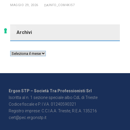
MAGGIO 29, 2026
INFO_COM4KI57
DA
Archivi
Ergon STP – Società Tra Professionisti Srl
Iscritta al n. 1 sezione speciale albo CdL di Trieste
Codice fiscale e P. I.V.A. 01240590321
Registro imprese: C.C.I.A.A. Trieste, R.E.A. 135216
cert@pec.ergonstp.it