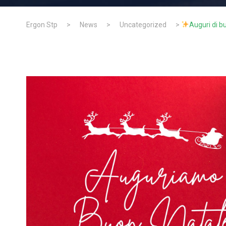
Ergon Stp
>
News
>
Uncategorized
>
Auguri di b