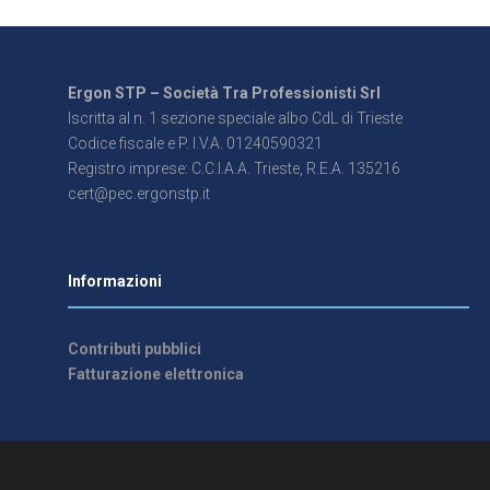
Ergon STP – Società Tra Professionisti Srl
Iscritta al n. 1 sezione speciale albo CdL di Trieste
Codice fiscale e P. I.V.A. 01240590321
Registro imprese: C.C.I.A.A. Trieste, R.E.A. 135216
cert@pec.ergonstp.it
Informazioni
Contributi pubblici
Fatturazione elettronica