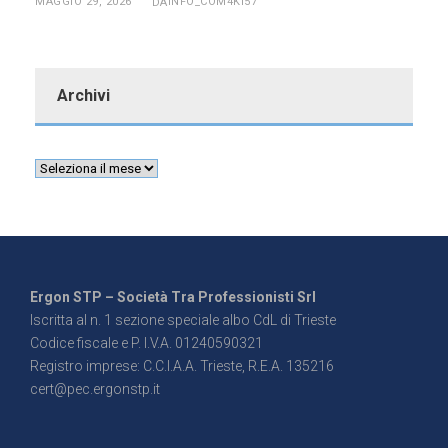
MAGGIO 29, 2026
INFO_COM4KI57
DA
Archivi
Ergon STP – Società Tra Professionisti Srl
Iscritta al n. 1 sezione speciale albo CdL di Trieste
Codice fiscale e P. I.V.A. 01240590321
Registro imprese: C.C.I.A.A. Trieste, R.E.A. 135216
cert@pec.ergonstp.it