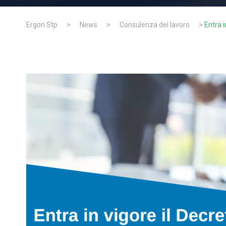
Ergon Stp
>
News
>
Consulenza del lavoro
>
Entra i