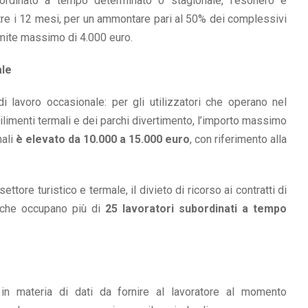
ordinato a tempo determinato o stagionale, l’esonero è
oltre i 12 mesi, per un ammontare pari al 50% dei complessivi
 limite massimo di 4.000 euro.
ale
di lavoro occasionale: per gli utilizzatori che operano nel
abilimenti termali e dei parchi divertimento, l’importo massimo
nali
è elevato da 10.000 a 15.000 euro
, con riferimento alla
ttore turistico e termale, il divieto di ricorso ai contratti di
o che occupano più di
25 lavoratori subordinati a tempo
 in materia di dati da fornire al lavoratore al momento