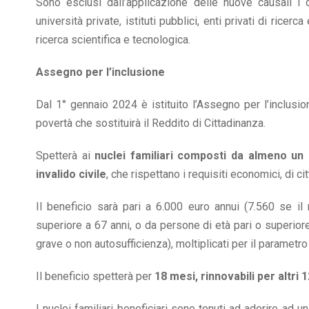
Sono esclusi dall’applicazione delle nuove causali i c
università private, istituti pubblici, enti privati di ricer
ricerca scientifica e tecnologica.
Assegno per l’inclusione
Dal 1° gennaio 2024 è istituito l’Assegno per l’inclusi
povertà che sostituirà il Reddito di Cittadinanza.
Spetterà ai
nuclei familiari composti da almeno un
invalido civile
, che rispettano i requisiti economici, di c
Il beneficio sarà pari a 6.000 euro annui (7.560 se i
superiore a 67 anni, o da persone di età pari o superiore a
grave o non autosufficienza), moltiplicati per il parametro
Il beneficio spetterà per
18 mesi, rinnovabili per altri 1
I nuclei familiari beneficiari sono tenuti ad aderire ad 