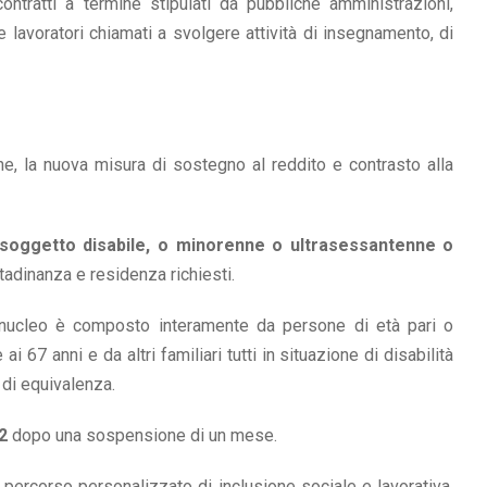
ontratti a termine stipulati da pubbliche amministrazioni,
ca e lavoratori chiamati a svolgere attività di insegnamento, di
one, la nuova misura di sostegno al reddito e contrasto alla
 soggetto disabile, o minorenne o ultrasessantenne o
ittadinanza e residenza richiesti.
l nucleo è composto interamente da persone di età pari o
i 67 anni e da altri familiari tutti in situazione di disabilità
 di equivalenza.
2
dopo una sospensione di un mese.
un percorso personalizzato di inclusione sociale e lavorativa,