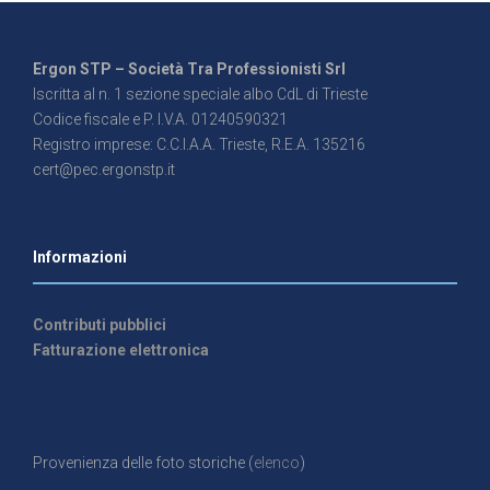
Ergon STP – Società Tra Professionisti Srl
Iscritta al n. 1 sezione speciale albo CdL di Trieste
Codice fiscale e P. I.V.A. 01240590321
Registro imprese: C.C.I.A.A. Trieste, R.E.A. 135216
cert@pec.ergonstp.it
Informazioni
Contributi pubblici
Fatturazione elettronica
Provenienza delle foto storiche (
elenco
)